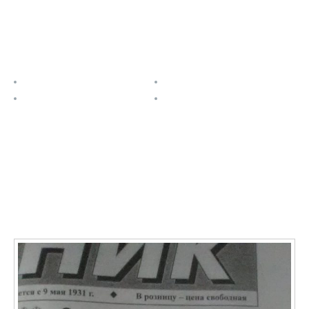
Полезные ссылки
О проекте
Расписание
Задания
Контакты
Последние записи
О ФАЯ в СМИ: Учащаяся Новониколаевской школы №
2 Марина Кривенкова стала победительницей
престижного международного фестиваля ФАЯ-2020
11.01.2021