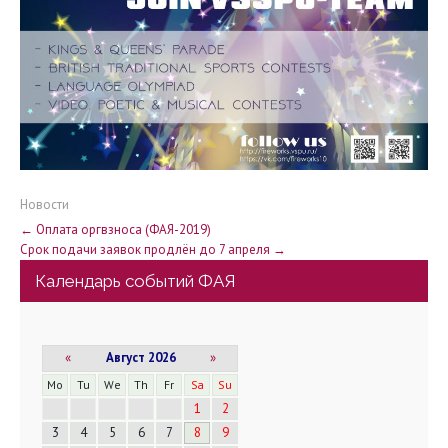
Новости
Н
←
Оплата оргвзноса (ФАЯ-2019)
Срок подачи заявок продлён до 7 апреля
→
а
Календарь событий ФАЯ
в
и
«
Август 2026
»
г
Mo
Tu
We
Th
Fr
Sa
Su
1
2
а
3
4
5
6
7
8
9