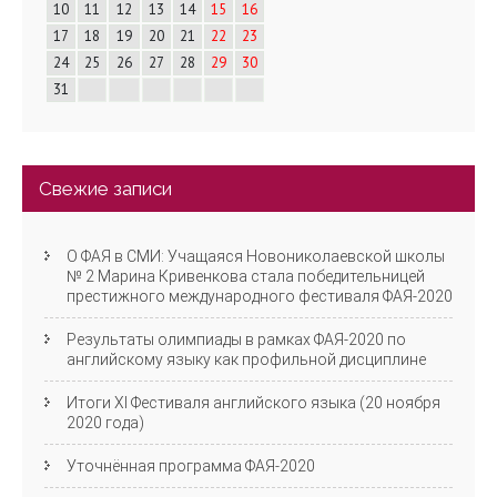
10
11
12
13
14
15
16
ц
17
18
19
20
21
22
23
и
24
25
26
27
28
29
30
31
я
Свежие записи
О ФАЯ в СМИ: Учащаяся Новониколаевской школы
№ 2 Марина Кривенкова стала победительницей
престижного международного фестиваля ФАЯ-2020
Результаты олимпиады в рамках ФАЯ-2020 по
английскому языку как профильной дисциплине
Итоги XI Фестиваля английского языка (20 ноября
2020 года)
Уточнённая программа ФАЯ-2020