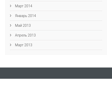
Март 2014
Январь 2014
Май 2013
Апрель 2013
Март 2013
Кафедра АЯиМП
Фестиваль английского языка
пр. Ленина, д. 27, Волгоград, 400131 ауд. 4-44
Email: