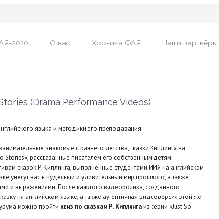
АЯ-2020
О нас
Хроника ФАЯ
Наши партнёры
Stories (Drama Performance Videos)
 английского языка и методики его преподавания
нимательные, знакомые с раннего детства, сказки Киплинга на
So Stories», рассказанные писателем его собственным детям.
ивам сказок Р. Киплинга, выполненные студентами ИИЯ на английском
зке унесут вас в чудесный и удивительный мир прошлого, а также
вами и выражениями. После каждого видеоролика, созданного
казку на английском языке, а также аутентичная видеоверсия этой же
оурума можно пройти
квиз по сказкам Р. Киплинга
из серии «Just So