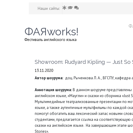
Наши сайты:
Ф
ФАЯworks!
Фестиваль английского языка
Showroom: Rudyard Kipling — Just So 
13.11.2020
Автор шоурума:
доц. Рыченкова Л. А., ВГСПУ, кафедра
Аннотация шоурума:
В данном шоуруме представлены за
английском языке, «Маугли» и сказки из сборника «Just 
Мультимедийные театрализованные презентации по мот
языке, а также аутентичные мультфильмы по каждой ска
помогут обогатить ваш лексический запас новыми сло
студентами, предлагается ссылка на соответствующую с
сказки на английском языке. На завершающем этапе ш
Stories».