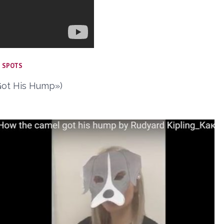
 SPOTS
Got His Hump»)