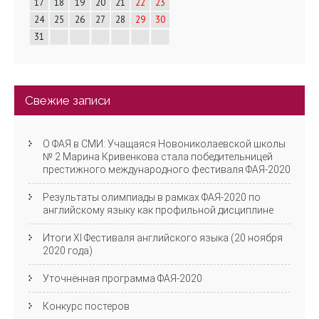
17
18
19
20
21
22
23
и
24
25
26
27
28
29
30
31
я
Свежие записи
О ФАЯ в СМИ: Учащаяся Новониколаевской школы
№ 2 Марина Кривенкова стала победительницей
престижного международного фестиваля ФАЯ-2020
Результаты олимпиады в рамках ФАЯ-2020 по
английскому языку как профильной дисциплине
Итоги XI Фестиваля английского языка (20 ноября
2020 года)
Уточнённая программа ФАЯ-2020
Конкурс постеров