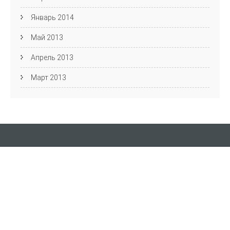
Январь 2014
Май 2013
Апрель 2013
Март 2013
Кафедра АЯиМП
Фестиваль английского языка
пр. Ленина, д. 27, Волгоград, 400131 ауд. 4-44
Email: