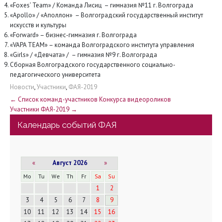
«Foxes’ Team» / Команда Лисиц – гимназия №11 г. Волгограда
«Apollo» / «Аполлон» – Волгоградский государственный институт
искусств и культуры
«Forward» – бизнес-гимназия г. Волгограда
«VAPA TEAM» – команда Волгоградского института управления
«Girls» / «Девчата» / – гимназия №9 г. Волгограда
Сборная Волгоградского государственного социально-
педагогического университета
Новости
,
Участники
,
ФАЯ-2019
Н
←
Список команд-участников Конкурса видеороликов
Участники ФАЯ-2019
→
а
Календарь событий ФАЯ
в
и
«
Август 2026
»
г
Mo
Tu
We
Th
Fr
Sa
Su
1
2
а
3
4
5
6
7
8
9
10
11
12
13
14
15
16
ц