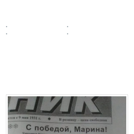
Полезные ссылки
О проекте
Расписание
Задания
Контакты
Последние записи
О ФАЯ в СМИ: Учащаяся Новониколаевской школы №
2 Марина Кривенкова стала победительницей
престижного международного фестиваля ФАЯ-2020
11.01.2021