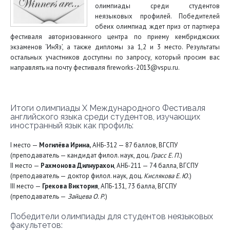
олимпиады среди студентов
неязыковых профилей. Победителей
обеих олимпиад ждет приз от партнера
фестиваля авторизованного центра по приему кембриджских
экзаменов ‘ИнЯз’, а также дипломы за 1,2 и 3 место. Результаты
остальных участников доступны по запросу, который просим вас
направлять на почту фестиваля fireworks-2013@vspu.ru.
Итоги олимпиады X Международного Фестиваля
английского языка среди студентов, изучающих
иностранный язык как профиль:
I место —
Могилёва Ирина,
АНБ-312 — 87 баллов, ВГСПУ
(преподаватель — кандидат филол. наук, доц.
Грасс Е. П.
)
II место —
Рахмонова Дилнурахон
, АНБ-211 — 74 балла, ВГСПУ
(преподаватель — доктор филол. наук, доц.
Кислякова Е. Ю.
)
III место —
Грекова Виктория
, АПБ-131, 73 балла, ВГСПУ
(преподаватель —
Зайцева О. Р.
)
Победители олимпиады для студентов неязыковых
факультетов: