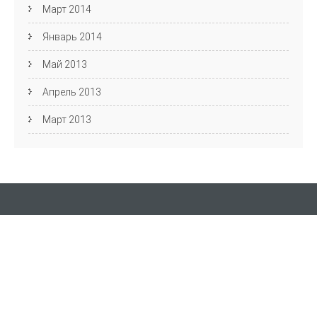
Март 2014
Январь 2014
Май 2013
Апрель 2013
Март 2013
Кафедра АЯиМП
Фестиваль английского языка
пр. Ленина, д. 27, Волгоград, 400131 ауд. 4-44
Email: