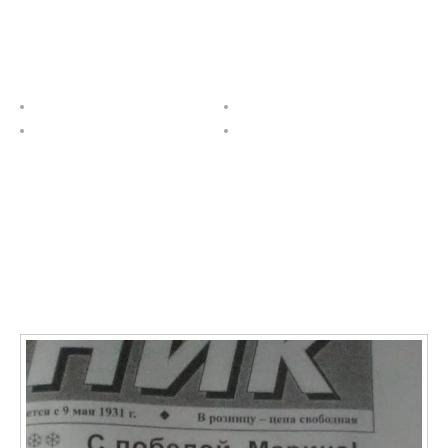
Полезные ссылки
О проекте
Расписание
Задания
Контакты
Последние записи
О ФАЯ в СМИ: Учащаяся Новониколаевской школы №
2 Марина Кривенкова стала победительницей
престижного международного фестиваля ФАЯ-2020
11.01.2021