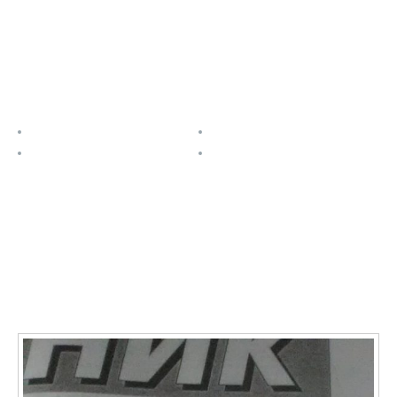
Полезные ссылки
О проекте
Расписание
Задания
Контакты
Последние записи
О ФАЯ в СМИ: Учащаяся Новониколаевской школы №
2 Марина Кривенкова стала победительницей
престижного международного фестиваля ФАЯ-2020
11.01.2021