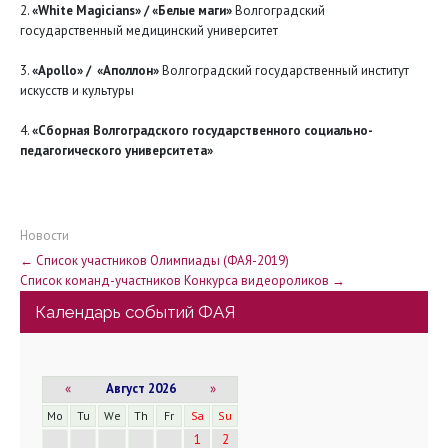
2.
«White Magicians» / «Белые маги»
Волгоградский
государственный медицинский университет
3.
«Apollo» / «Аполлон»
Волгоградский государственный институт
искусств и культуры
4.
«Сборная Волгоградского государственного социально-
педагогического университета»
Новости
Н
←
Список участников Олимпиады (ФАЯ-2019)
Список команд-участников Конкурса видеороликов
→
а
Календарь событий ФАЯ
в
и
«
Август 2026
»
г
Mo
Tu
We
Th
Fr
Sa
Su
1
2