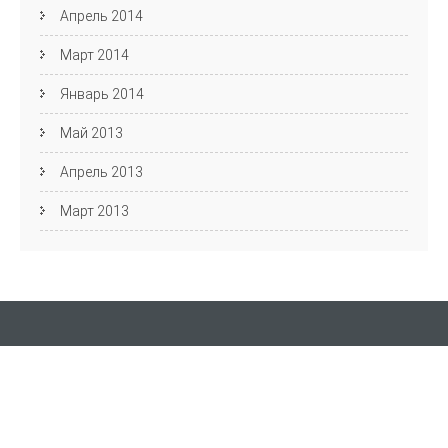
Апрель 2014
Март 2014
Январь 2014
Май 2013
Апрель 2013
Март 2013
Кафедра АЯиМП
Фестиваль английского языка
пр. Ленина, д. 27, Волгоград, 400131 ауд. 4-44
Email: