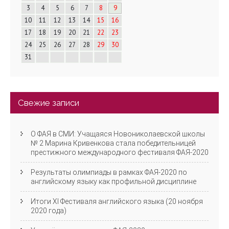
а
3
4
5
6
7
8
9
10
11
12
13
14
15
16
ц
17
18
19
20
21
22
23
и
24
25
26
27
28
29
30
31
я
Свежие записи
О ФАЯ в СМИ: Учащаяся Новониколаевской школы
№ 2 Марина Кривенкова стала победительницей
престижного международного фестиваля ФАЯ-2020
Результаты олимпиады в рамках ФАЯ-2020 по
английскому языку как профильной дисциплине
Итоги XI Фестиваля английского языка (20 ноября
2020 года)