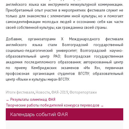
английского языка как инструмента межкультурной коммуникации.
Приобретаемый опыт участия в мероприятиях фестиваля служит не
только для знакомства с элементами иной культуры, но и помогает
самоидентификации молодых людей и осознанию себя как части
своей собственной культуры, как гражданина своей страны.
Добавим, организаторами X Международного фестиваля
английского языка стали Волгоградский государственный
социально-педагогический университет; Волгоградский научно-
образовательный центр РАО; Волгоградская государственная
академия последипломного образования; авторизованный центр
по приему Кембриджских экзаменов «Ин Яз», первичная
профсоюзная организация студентов ВГСПУ; образовательный
центр «Языки и культуры мира» ВГСПУ.
Итоги фестиваля
,
Новости
,
ФАЯ-2019
,
Фоторепортажи
Н
←
Результаты олимпиад ФАЯ
Творческие работы победителей конкурса переводов
→
а
Календарь событий ФАЯ
в