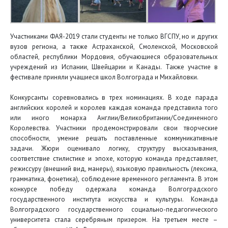
Участниками ФАЯ-2019 стали студенты не только ВГСПУ, но и других
вузов региона, а также Астраханской, Смоленской, Московской
областей, республики Мордовия, обучающиеся образовательных
учреждений из Испании, Швейцарии и Канады. Также участие в
фестивале приняли учащиеся школ Волгограда и Михайловки.
Конкурсанты соревновались в трех номинациях. В ходе парада
английских королей и королев каждая команда представила того
или иного монарха Англии/Великобритании/Соединенного
Королевства. Участники продемонстрировали свои творческие
способности, умение решать поставленные коммуникативные
задачи. Жюри оценивало логику, структуру высказывания,
соответствие стилистике и эпохе, которую команда представляет,
режиссуру (внешний вид, манеры), языковую правильность (лексика,
грамматика, фонетика), соблюдение временного регламента. В этом
конкурсе победу одержала команда Волгоградского
государственного института искусства и культуры. Команда
Волгоградского государственного социально-педагогического
университета стала серебряным призером. На третьем месте –