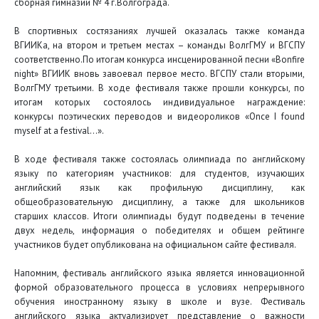
сборная гимназии № 4 г.Волгограда.
В спортивных состязаниях лучшей оказалась также команда
ВГИИКа, на втором и третьем местах – команды ВолгГМУ и ВГСПУ
соответственно.По итогам конкурса инсценированной песни «Bonfire
night» ВГИИК вновь завоевал первое место. ВГСПУ стали вторыми,
ВолгГМУ третьими. В ходе фестиваля также прошли конкурсы, по
итогам которых состоялось индивидуальное награждение:
конкурсы поэтических переводов и видеороликов «Once I found
myself at a festival…».
В ходе фестиваля также состоялась олимпиада по английскому
языку по категориям участников: для студентов, изучающих
английский язык как профильную дисциплину, как
общеобразовательную дисциплину, а также для школьников
старших классов. Итоги олимпиады будут подведены в течение
двух недель, информация о победителях и общем рейтинге
участников будет опубликована на официальном сайте фестиваля.
Напомним, фестиваль английского языка является инновационной
формой образовательного процесса в условиях непрерывного
обучения иностранному языку в школе и вузе. Фестиваль
английского языка актуализирует представление о важности