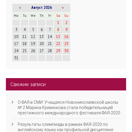
и
«
Август 2026
»
г
Mo
Tu
We
Th
Fr
Sa
Su
1
2
а
3
4
5
6
7
8
9
10
11
12
13
14
15
16
ц
17
18
19
20
21
22
23
и
24
25
26
27
28
29
30
31
я
Свежие записи
О ФАЯ в СМИ: Учащаяся Новониколаевской школы
№ 2 Марина Кривенкова стала победительницей
престижного международного фестиваля ФАЯ-2020
Результаты олимпиады в рамках ФАЯ-2020 по
английскому языку как профильной дисциплине