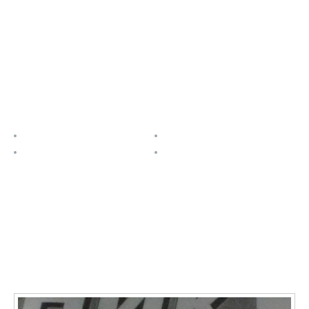
пр. Ленина, д. 27, Волгоград, 400131 ауд. 4-44
Email:
Полезные ссылки
О проекте
Расписание
Задания
Контакты
Последние записи
О ФАЯ в СМИ: Учащаяся Новониколаевской школы №
2 Марина Кривенкова стала победительницей
престижного международного фестиваля ФАЯ-2020
11.01.2021