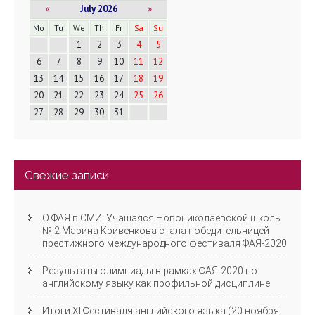
г
«
July 2026
»
а
Mo
Tu
We
Th
Fr
Sa
Su
1
2
3
4
5
ц
6
7
8
9
10
11
12
13
14
15
16
17
18
19
и
20
21
22
23
24
25
26
я
27
28
29
30
31
Свежие записи
О ФАЯ в СМИ: Учащаяся Новониколаевской школы
№ 2 Марина Кривенкова стала победительницей
престижного международного фестиваля ФАЯ-2020
Результаты олимпиады в рамках ФАЯ-2020 по
английскому языку как профильной дисциплине
Итоги XI Фестиваля английского языка (20 ноября