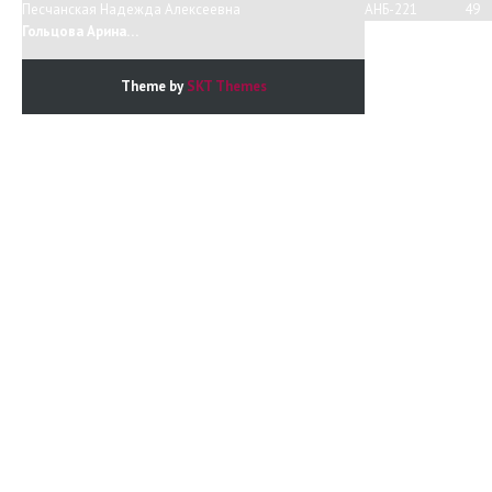
Песчанская Надежда Алексеевна
АНБ-221
49
Гольцова Арина…
Theme by
SKT Themes