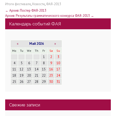
Итоги фестиваля
,
Новости
,
ФАЯ-2013
Н
←
Архив: Постер ФАЯ-2013
Архив: Результаты грамматического конкурса ФАЯ-2013
→
а
Календарь событий ФАЯ
в
и
«
Май 2026
»
г
Mo
Tu
We
Th
Fr
Sa
Su
1
2
3
а
4
5
6
7
8
9
10
11
12
13
14
15
16
17
ц
18
19
20
21
22
23
24
и
25
26
27
28
29
30
31
я
Свежие записи