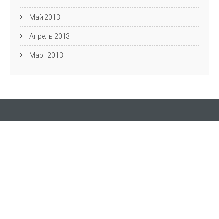
Май 2013
Апрель 2013
Март 2013
Кафедра АЯиМП
Фестиваль английского языка
пр. Ленина, д. 27, Волгоград, 400131 ауд. 4-44
Email: