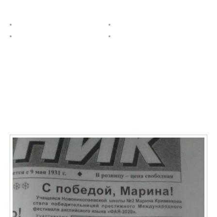
Полезные ссылки
О проекте
Расписание
Задания
Контакты
Последние записи
О ФАЯ в СМИ: Учащаяся Новониколаевской школы №
2 Марина Кривенкова стала победительницей
престижного международного фестиваля ФАЯ-2020
11.01.2021