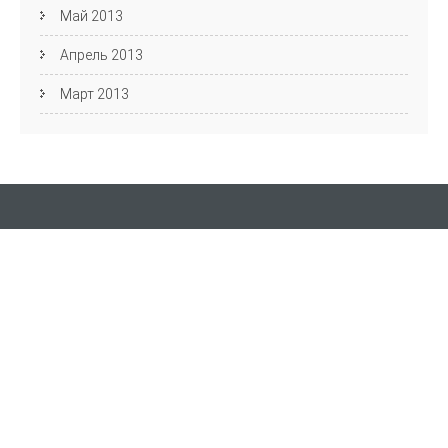
Май 2013
Апрель 2013
Март 2013
Кафедра АЯиМП
Фестиваль английского языка
пр. Ленина, д. 27, Волгоград, 400131 ауд. 4-44
Email:
Полезные ссылки