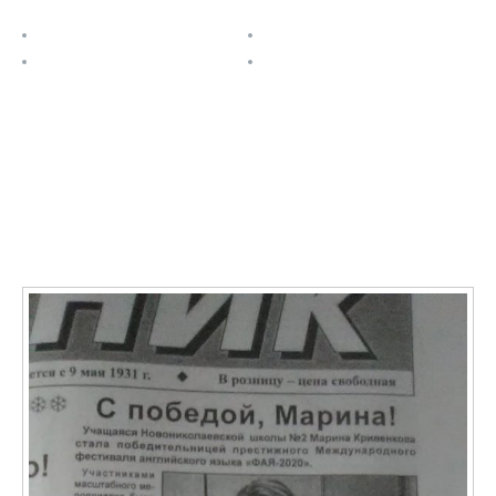
О проекте
Расписание
Задания
Контакты
Последние записи
О ФАЯ в СМИ: Учащаяся Новониколаевской школы №
2 Марина Кривенкова стала победительницей
престижного международного фестиваля ФАЯ-2020
11.01.2021