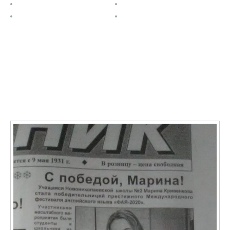
О проекте
Расписание
Задания
Контакты
Последние записи
О ФАЯ в СМИ: Учащаяся Новониколаевской школы №
2 Марина Кривенкова стала победительницей
престижного международного фестиваля ФАЯ-2020
11.01.2021