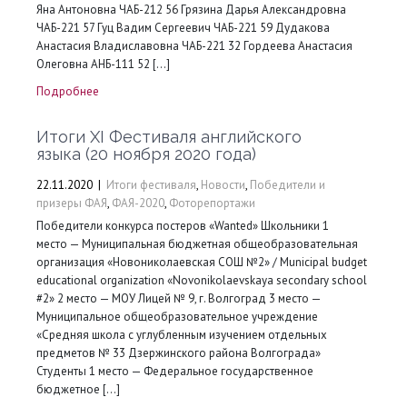
Яна Антоновна ЧАБ-212 56 Грязина Дарья Александровна
ЧАБ-221 57 Гуц Вадим Сергеевич ЧАБ-221 59 Дудакова
Анастасия Владиславовна ЧАБ-221 32 Гордеева Анастасия
Олеговна АНБ-111 52 […]
Подробнее
Итоги XI Фестиваля английского
языка (20 ноября 2020 года)
22.11.2020
|
Итоги фестиваля
,
Новости
,
Победители и
призеры ФАЯ
,
ФАЯ-2020
,
Фоторепортажи
Победители конкурса постеров «Wanted» Школьники 1
место — Муниципальная бюджетная общеобразовательная
организация «Новониколаевская СОШ №2» / Municipal budget
educational organization «Novonikolaevskaya secondary school
#2» 2 место — МОУ Лицей № 9, г. Волгоград 3 место —
Муниципальное общеобразовательное учреждение
«Средняя школа с углубленным изучением отдельных
предметов № 33 Дзержинского района Волгограда»
Студенты 1 место — Федеральное государственное
бюджетное […]