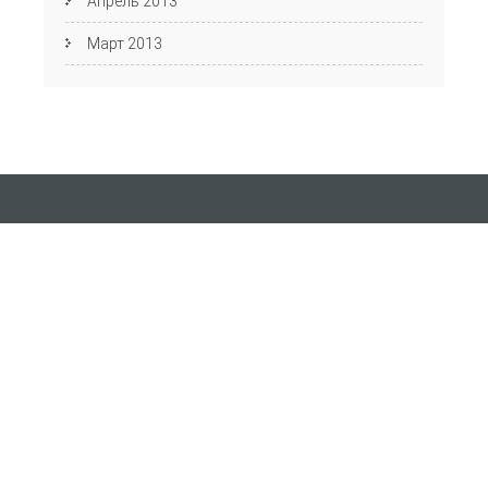
Апрель 2013
Март 2013
Кафедра АЯиМП
Фестиваль английского языка
пр. Ленина, д. 27, Волгоград, 400131 ауд. 4-44
Email:
Полезные ссылки