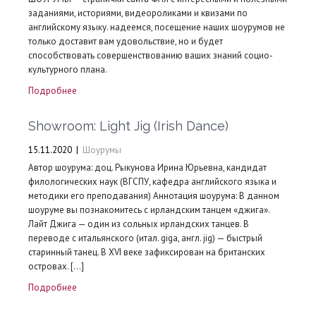
заданиями, историями, видеороликами и квизами по
английскому языку. надеемся, посещение наших шоурумов не
только доставит вам удовольствие, но и будет
способствовать совершенствованию ваших знаний социо-
культурного плана.
Подробнее
Showroom: Light Jig (Irish Dance)
15.11.2020
|
Шоурумы
Автор шоурума: доц. Рыкунова Ирина Юрьевна, кандидат
филологических наук (ВГСПУ, кафедра английского языка и
методики его преподавания) Аннотация шоурума: В данном
шоуруме вы познакомитесь с ирландским танцем «джига».
Лайт Джига — один из сольных ирландских танцев. В
переводе с итальянского (итал. giga, англ. jig) — быстрый
старинный танец. В XVI веке зафиксирован на британских
островах. […]
Подробнее