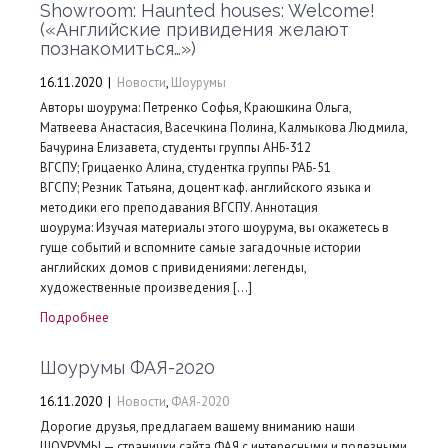
Showroom: Haunted houses: Welcome!
(«Английские привидения желают
познакомиться…»)
16.11.2020
|
Новости
,
Шоурумы
Авторы шоурума: Петренко Софья, Краюшкина Ольга,
Матвеева Анастасия, Васечкина Полина, Калмыкова Людмила,
Бачурина Елизавета, студенты группы АНБ-312
ВГСПУ; Грицаенко Алина, студентка группы РАБ-51
ВГСПУ; Резник Татьяна, доцент каф. английского языка и
методики его преподавания ВГСПУ. Аннотация
шоурума: Изучая материалы этого шоурума, вы окажетесь в
гуще событий и вспомните самые загадочные истории
английских домов с привидениями: легенды,
художественные произведения […]
Подробнее
Шоурумы ФАЯ-2020
16.11.2020
|
Новости
,
ФАЯ-2020
Дорогие друзья, предлагаем вашему вниманию наши
ШОУРУМЫ — странички сайта ФАЯ с интересными и полезными